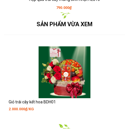
790.000₫
SẢN PHẨM VỪA XEM
Giỏ trái cây kết hoa BDH01
2.000.000₫/KG