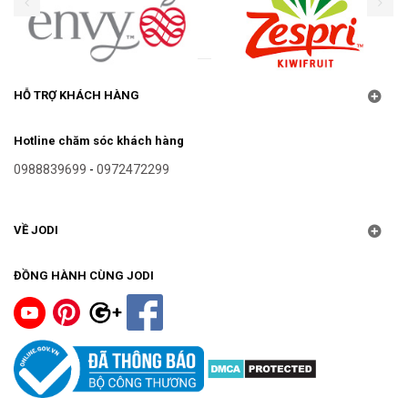
HỖ TRỢ KHÁCH HÀNG
Hotline chăm sóc khách hàng
0988839699
-
0972472299
VỀ JODI
ĐỒNG HÀNH CÙNG JODI