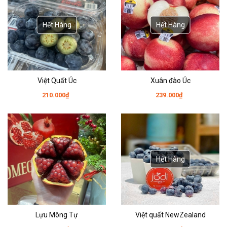
Hết Hàng
Hết Hàng
Việt Quất Úc
Xuân đào Úc
210.000₫
239.000₫
Hết Hàng
Lựu Mông Tự
Việt quất NewZealand